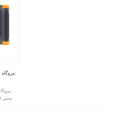
نیروگا
پخش اس
عدم استفا