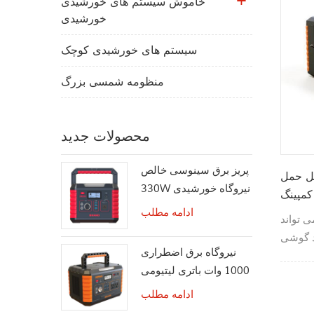
خاموش سیستم های خورشیدی
خورشیدی
سیستم های خورشیدی کوچک
منظومه شمسی بزرگ
محصولات جدید
پریز برق سینوسی خالص
ه قابل حمل
330W نیروگاه خورشیدی
کمپینگ
قابل حمل
ادامه مطلب
حمل 1500 وات می تواند
د گوشی
نیروگاه برق اضطراری
 فن ها،
1000 وات باتری لیتیومی
کمپینگ
ادامه مطلب