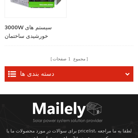
3000W سیستم های
خورشیدی ساختمان
خورشیدی پشت بام
مجموع
1
صفحات
دسته بندی ها
برای سوالات در مورد محصولات ما یا pricelist، لطفا به ما مراجعه