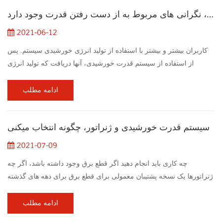
مشکل ژست باعث شد که دو دست به فشار بر روی باتری بریزید. 2.
پس از استفاده از سیستم انرژی خورشیدی، نگرانی های مربوط به از دست رفتن قدرت وجود دارد
حباب ها در اجزاء وج...
2021-06-12
کاربران بیشتر و بیشتر با استفاده از تولید انرژی خورشیدی سیستم. پس
از استفاده از سیستم قدرت خورشیدی، آنها دریافت که تولید انرژی
روزانه ملاقات نمی کند انتظارات برای به عنوان مثال، برخی افراد نصب
می کنند 3kw سیستم قدرت خورشیدی، اما تنها تولید 5 تا 6kw / H یک
ادامه مطلب
روز، و برخی حتی پایین تر. چرا؟ چه کسی سرقت کرد من برق؟ دنبال
جنبه ها: ولتاژ سیم کاهش می یابد PV کارایی ماژول راندمان کنترل کننده
سیستم قدرت خورشیدی و ژنراتور، چگونه انتخاب میکنی
شارژ بازده اینو...
2021-07-09
چه کاری باید انجام دهید اگر قطع برق وجود داشته باشد، اگر چه
ژنراتورها یک نسخه پشتیبان معمولی برای قطع برق برای دهه های گذشته
بوده اند سیستم قدرت خورشیدیدر حال حاضر یک گزینه قابل قبول تر در
نظر گرفته شده توسط صاحب خانه ها. 1.Sound: ژنراتور به طور کلی
ادامه مطلب
کمتر پر سر و صدا از ژنراتورهای قابل حمل، اما آنها هنوز هم می تواند با