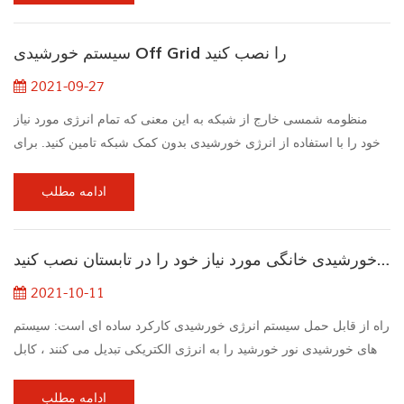
که در یک جهت در مدار جریان می یابد و در صورت عدم وجود برق به
تامین جریان کمک می کند. نقش اینورترهای خورشیدی چیست؟ در زیر
سیستم خورشیدی Off Grid را نصب کنید
یک راهنمای آموزنده در مورد اینو...
2021-09-27
منظومه شمسی خارج از شبکه به این معنی که تمام انرژی مورد نیاز
خود را با استفاده از انرژی خورشیدی بدون کمک شبکه تامین کنید. برای
دستیابی به این هدف ، شما باید یک سیستم تولید انرژی خورشیدی مانند
سلول های خورشیدی را نصب کنید که با یک سیستم ذخیره انرژی در محل
ادامه مطلب
استفاده از برق (خانه شما) جفت شده است. هر شبکه برق با تولید برق
شروع می شود و سیستم تولید برق خارج از شبکه نیز از این قاعده
سیستم خورشیدی خانگی مورد نیاز خود را در تابستان نصب کنید
مستثنی نیست. بیشتر او...
2021-10-11
راه از قابل حمل سیستم انرژی خورشیدی کارکرد ساده ای است: سیستم
های خورشیدی نور خورشید را به انرژی الکتریکی تبدیل می کنند ، کابل
های پنل های خورشیدی به اینورتر متصل می شوند و همچنین اینورتر
قدرت جریان مستقیم (جریان مستقیم) را به انرژی متناوب (جریان
ادامه مطلب