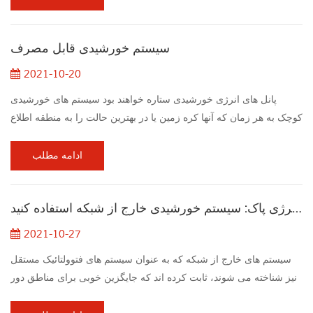
متناوب) دستگاه های شما تغییر می دهد بنابراین ، انرژی بسیار بیشتری در
یک شب گرم نسبت به یک شب ابری تولید می شود. تابستان اوج سال
سیستم خورشیدی قابل مصرف
پنل های خورشیدی شماست. با...
2021-10-20
پانل های انرژی خورشیدی ستاره خواهند بود سیستم های خورشیدی
کوچک به هر زمان که آنها کره زمین یا در بهترین حالت را به منطقه اطلاع
دهند ، در بالای سقف می درخشند. این صاحب خانه به شدت نگران
محیط زیست است که بتواند ردپای CO2 خانواده را کاهش داده و در عین
ادامه مطلب
حال قبض های انرژی را به طرز محسوسی کاهش دهد. پنل خورشیدی
زیبایی خود را به دست آورده است ، اما مانند هر ستاره ای ، پنل
از انرژی پاک: سیستم خورشیدی خارج از شبکه استفاده کنید
خورشیدی بدون داشتن بازیگر کمکی به...
2021-10-27
سیستم های خارج از شبکه که به عنوان سیستم های فتوولتائیک مستقل
نیز شناخته می شوند، ثابت کرده اند که جایگزین خوبی برای مناطق دور
افتاده هستند، زیرا اتصال به شبکه عمومی در این مکان ها کاری پرهزینه