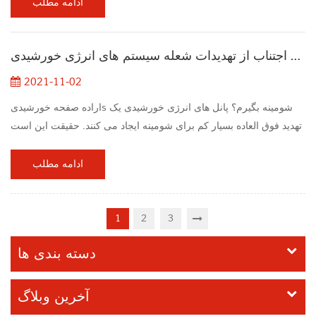
یا غیرعملی است. از آنجایی که سیستم به شبکه متصل نیست، باتری ها
ادامه مطلب
نقش مهمی در ذخیره انرژی دارند. یک گزارش نظرسنجی مصرف‌کننده
از سازمان غیردولتی World Resources International (WRI) نشان
در مورد اجتناب از تهدیدات شعله سیستم های انرژی خورشیدی
می‌دهد که تجربه مصرف‌کنن...
2021-11-02
اراده صفحه خورشیدیs شومینه بگیرم؟ پانل های انرژی خورشیدی یک
تهدید فوق العاده بسیار کم برای شومینه ایجاد می کنند. حقیقت این است
که اطلاعات مجله فوتون حداکثر 1 جشن در هر ده هزار نصب است.
بنابراین، خانه‌هایی که با پنل‌های انرژی خورشیدی درست ساخته شده‌اند،
ادامه مطلب
احتمالاً به شومینه نمی‌رسند. هنگام تولید پنل های انرژی خورشیدی، این
پنل ها به طور خاص برای مقاومت در برابر شرایط آب و هوایی بیش از
حد طراحی شده اند...
1
2
3
دسته بندی ها
آخرین وبلاگ