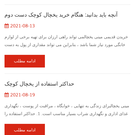
عنوان درجه صفر یخچال های مینی به اندازه صفر پایین تر خواهند بود. به
آنچه باید بدانید: هنگام خرید یخچال کوچک دست دوم
جز برای این محص...
2021-08-13
خریدن قدیمی مینی یخچالمی تواند راهی ارزان برای تهیه برخی از لوازم
خانگی مورد نیاز شما باشد ، بنابراین می تواند مقداری از پول به دست
آمده شما را در جیب شما قرار دهد. اندازه و نوع مورد نیاز خود را تعیین
کنید یخچال فشرده را از بین سه مشخصات ساده انتخاب کنید:tall: این
ادامه مطلب
نسخه ها یکی از بزرگترین یخچال های کوچک هستند و عموما کاربردی
ترین آنها محسوب می شوند. دو در: برخی از نسخه ها دارای یک فریزر
حداکثر استفاده از یخچال کوچک
هستند که مع...
2021-08-19
مینی یخچالبرای زندگی به تنهایی ، خوابگاه ، مراقبت از پوست ، نگهداری
غذای اداری و نگهداری شراب بسیار مناسب است. 1. حداکثر استفاده را
از فضای کوچک یخچال و فریزر وقتی غذا مانع جریان هوا می شود ، کار با
یخچال کوچک را دشوارتر می کند و قسمت های خاصی از مینی یخچال را
ادامه مطلب