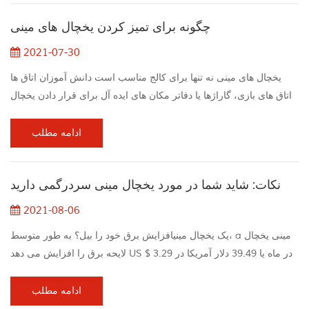
برای هتل ها. تفاوت در اندازه، هزینه های پایین تر و فریزر محفظه مینی
چگونه برای تمیز کردن یخچال های مینی
یخچال و فریزر ...
2021-07-30
یخچال های مینی نه تنها برای کالج مناسب است دانش آموزان اتاق ها
اتاق های بازی، گاراژها یا دفاتر مکان های ایده آل برای قرار دادن یخچال
های اضافی برای نگه داشتن نوشیدنی ها و تنقلات سرد و جلوگیری از
پیاده روی کاربران از راه رفتن تمام راه به اصلی یخچال درست مثل شما
ادامه مطلب
با لوازم دیگر، یخچال کوچک باید همچنین به طور منظم تمیز می شود تا
آن را به طور موثر کار کند و غذا و نوشیدنی ها را تهیه کند هر زمان که
نکات: شاید شما در مورد یخچال مینی سردرگمی دارید
شما نی...
2021-08-06
یک یخچال مینیافزایش برق خود را بیل؟ به طور متوسط، a مینی یخچال
لایحه برق را افزایش می دهد US $ 3.29 در ماه یا 39.49 دلار آمریکا در
سال هزینه های برق بسته به نام تجاری، مدل و نصب تجهیزات، و همچنین
دولت، فصل، و زمان روز، متفاوت است. چگونه سرد آن؟ یخچال های
ادامه مطلب
مختلف مینی به متفاوت می رسند درجه حرارت. محصولات تبلیغ شده به