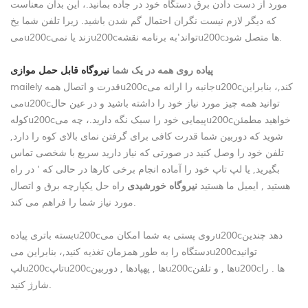
مورد از دست دادن برق دستگاه خود در جاده بمانید.، این بدان معناست
که دیگر لازم نیست نگران احتمال گم شدن باشید. زیرا تلفن شما یخ
میu200cزند یا نمیu200cتواند'به برنامه نقشهu200cها متصل شود.
پیاده روی همه در یک شما
نیروگاه قابل حمل موازی
mailely قدرت و اتصال همهu200cجانبه را ارائه میu200cکند,، بنابراین
میu200cتوانید همه چیز مورد نیاز خود را داشته باشید و در عین حال
کولهu200cپیمایی خود را سبک نگه دارید.، چه میu200cخواهید مطمئن
شوید که دوربین شما قدرت کافی برای گرفتن نمای بالای کوه را دارد,
تلفن خود را وصل کنید در صورتی که نیاز دارید سریع با شخصی تماس
بگیرید, یا لپ تاپ خود را آماده انجام برخی کارها در حالی که ' در راه
هستید , ایمیل ما هستید
نیروگاه خورشیدی
راه حل یکپارچه برق و اتصال
مورد نیاز شما را فراهم می کند.
بسته باتری پیادهu200cروی پستی به شما امکان میu200cدهد چندین
دستگاه را به طور همزمان تغذیه کنید,، بنابراین میu200cتوانید
لپu200cتاپu200cها , پهپادها , دوربینu200cها , و تلفنu200cها . را
شارژ کنید.