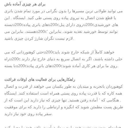
برای هر چیزی آماده باش
می توانید طولانی ترین مسیرها را بدون نگرانی در مورد تمام شدن باتری
یا قطع شدن اتصال به نیروی پیاده روی پستی طی کنید.
ایستگاه
. این
بستهu200cهای باتری پیادهu200cروی دارای پنلu200cهای خورشیدی
هستند، بنابراین میu200cتوانند توسط خورشید تغذیه شوند، بنابراین '
لازم نیست نگران شارژ کردن چیزی باشید.
حتی کوهنوردانی که میu200cخواهند کاملاً از شبکه خارج شوند باید
راهu200cحلی داشته باشند، اگر به اتصال سریع به دنیای خارج نیاز دارند.
با بستهu200cهای باتری پیادهu200cروی ما برای هر کاری آماده شوند.
راهکارهایی برای فعالیت های اوقات فراغت
کوهنوردان باتجربه و مبتدیان به طور یکسان می خواهند از قدرت و اتصال
همه کاره که با قدرت پیاده روی پستی همراه است استفاده کنند.
ایستگاه
. هنگامی که ' آماده رفتن هستید, تنها چیزی که نیاز دارید این است که از
طریق پست مطمئن شوید که انگیزه و ارتباطی را دارید که برای موفقیت
سفر پیاده روی خود نیاز دارید.
هواپیمای بدون سرنشین خود را به پرواز درآورید, تلفن خود را وصل کنید